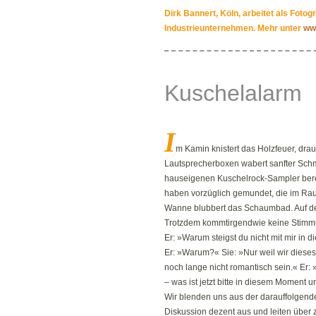
Dirk Bannert, Köln, arbeitet als Foto
Industrieunternehmen. Mehr unter
www
Kuschelalarm
I
m Kamin knistert das Holzfeuer, drau
Lautsprecherboxen wabert sanfter Schm
hauseigenen Kuschelrock-Sampler bere
haben vorzüglich gemundet, die im Raum
Wanne blubbert das Schaumbad. Auf d
Trotzdem kommtirgendwie keine Stimm
Er: »Warum steigst du nicht mit mir in 
Er: »Warum?« Sie: »Nur weil wir dies
noch lange nicht romantisch sein.« Er:
– was ist jetzt bitte in diesem Moment 
Wir blenden uns aus der darauffolgen
Diskussion dezent aus und leiten über