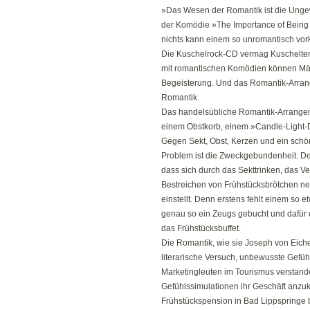
»Das Wesen der Romantik ist die Ungewi
der Komödie »The Importance of Being
nichts kann einem so unromantisch vor
Die Kuschelrock-CD vermag Kuschelte
mit romantischen Komödien können Män
Begeisterung. Und das Romantik-Arrangem
Romantik.
Das handelsübliche Romantik-Arrangeme
einem Obstkorb, einem »Candle-Light-
Gegen Sekt, Obst, Kerzen und ein schön
Problem ist die Zweckgebundenheit. De
dass sich durch das Sekttrinken, das V
Bestreichen von Frühstücksbrötchen ne
einstellt. Denn erstens fehlt einem so 
genau so ein Zeugs gebucht und dafür e
das Frühstücksbuffet.
Die Romantik, wie sie Joseph von Eiche
literarische Versuch, unbewusste Gefüh
Marketingleuten im Tourismus verstande
Gefühlssimulationen ihr Geschäft anzu
Frühstückspension in Bad Lippspringe b