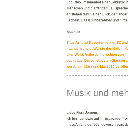
und Ohio. Im Innenhof einer Geburtskl
Menschen und plärrenden Lautspreche
entstehen durch einen Blick, der länger
Lächeln. Das ist unbezahlbar und nirg
Titus Arnu
Titus Arnu ist Reporter bei der SZ u
»Langenscheidt Würste der Hölle«, »
aller Welt). Außerdem erschien von i
packt aus. Die beliebtesten Glossen 
werden im März und Mai 2010 veröffent
Musik und mehr
Liebe Flora Jörgens,
ich bin irgendwie auf Ihr Escapade-Proj
muss Anfang der 90er gewesen sein, d