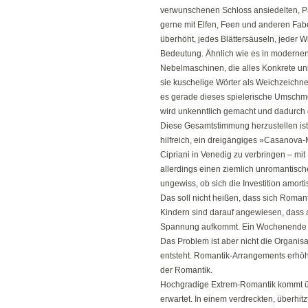
verwunschenen Schloss ansiedelten, P
gerne mit Elfen, Feen und anderen Fab
überhöht, jedes Blättersäuseln, jeder W
Bedeutung. Ähnlich wie es in modernen M
Nebelmaschinen, die alles Konkrete un
sie kuschelige Wörter als Weichzeichner
es gerade dieses spielerische Umschm
wird unkenntlich gemacht und dadurch 
Diese Gesamtstimmung herzustellen ist n
hilfreich, ein dreigängiges »Casanova
Cipriani in Venedig zu verbringen – mi
allerdings einen ziemlich unromantisch
ungewiss, ob sich die Investition amortis
Das soll nicht heißen, dass sich Romant
Kindern sind darauf angewiesen, dass
Spannung aufkommt. Ein Wochenende im 
Das Problem ist aber nicht die Organis
entsteht. Romantik-Arrangements erhöh
der Romantik.
Hochgradige Extrem-Romantik kommt übr
erwartet. In einem verdreckten, überh