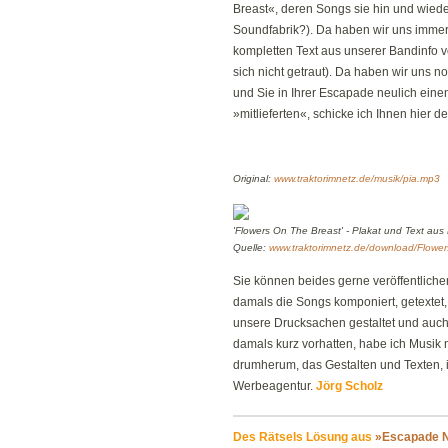
Breast«, deren Songs sie hin und wieder
Soundfabrik?). Da haben wir uns immer
kompletten Text aus unserer Bandinfo v
sich nicht getraut). Da haben wir uns no
und Sie in Ihrer Escapade neulich ein
»mitlieferten«, schicke ich Ihnen hier d
Original:
www.traktorimnetz.de/musik/pia.mp3
'Flowers On The Breast' - Plakat und Text aus
Quelle:
www.traktorimnetz.de/download/Flowers
Sie können beides gerne veröffentliche
damals die Songs komponiert, getextet,
unsere Drucksachen gestaltet und auch
damals kurz vorhatten, habe ich Musik
drumherum, das Gestalten und Texten, i
Werbeagentur.
Jörg Scholz
Des Rätsels Lösung aus
»Escapade N