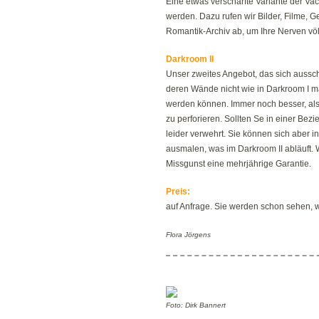
Eine etwas verschärfte Variante der Va
werden. Dazu rufen wir Bilder, Filme,
Romantik-Archiv ab, um Ihre Nerven völl
Darkroom II
Unser zweites Angebot, das sich aussch
deren Wände nicht wie in Darkroom I m
werden können. Immer noch besser, als L
zu perforieren. Sollten Se in einer Bezie
leider verwehrt. Sie können sich aber i
ausmalen, was im Darkroom II abläuft. 
Missgunst eine mehrjährige Garantie.
Preis:
auf Anfrage. Sie werden schon sehen, 
Flora Jörgens
Foto: Dirk Bannert