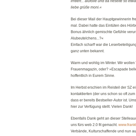
irritiert... alufolie und da rieselte so et
liebe grüße moni.«
Bei dieser Mail der Hauptgewinnerin fr
mal. Dabei hatte das Eintüten des Hör
Bonus ähnlich gemischte Gefühle verur
Alubeutelchens...?«
Einfach scharf! war die Leserbeteilig
ganz unten bekannt.
Warm und wohlig im Winter. Wir wollen 
Frauenmagazin, oder? »Escapade belle
hoffentlich in Eurem Sinne.
Im Herbst erschien im Reisteil der SZ ei
kontaktierten (der uns schon so oft zum
dass er bereits Bestseller-Autor ist. U
hier zur Verfügung stellt. Vielen Dank!
Ebenfalls Dank geht an dieser Stelleauc
uns fürs web 2.0 fit gemacht.
www.frankt
Verbände, Kulturschaffende und nun au