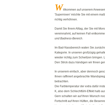
W
illkommen auf unserem Anwesen i
'Supernixen' möchte Sie mit einem ma
richtig verhöhnen.
Damit Sie Ihrem Alltag, der Sie mit Mo
vereinnahmt, auf keinen Fall entkomm
und Badness-Bereich
.
Im Bad-Nassbereich waten Sie zunächst
Kategorie. In unseren großzügig geha
wieder richtig zum Schwitzen bringen. 
Den Strick dazu händigen wir Ihnen g
In unserem einfach, aber dennoch ges
Ihnen raffiniert angebrachte Wandspiege
betrachten.
Die Farbtemperatur der extra dafür inst
K, also dem Schlechtfühl-Effekt halb a
Gern schalten wir auf Ihren Wunsch noc
Fortschritt auf Ihren Hüften, die Besenr