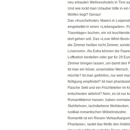
neu erbauten Wellnesshotels in Tirol 
Und wie lockt man Urlauber bitte in ein
Wolfen liegt? Genau!
Das »Kuschelhotel« Maiers in Loipersdo
eingebettet in einen »Liebesgarten«. 
Traumtage« buchen, ein rot leuchtende
dort gehen soll. Das »Love-Whirl-Boot«
die Zimmer heißen nicht Zimmer, sonde
Loveroom«. Als Extra können die Paare e
Luftballon bestellen oder gar für 29 E
Zimmer bringen lassen, um damit den Pa
Ist man ein böser, unsensibler Mensch,
möchte? Ist man gefühllos, nur weil ma
Nötigung empfindet? Ist man phantasie
Flasche Sekt und ein Früchteteller im K
entschieden ablehnt? Nein, es ist nur
Romantikterror hassen, haben normaler
Stuhllehnen, lachsfarbene Wolldecken,
rustikal-romantischen Möbelindustrie.
Romantik ist ein Riesen-Verkaufsargum
Phantasie«, lautet das Motto des Hotels