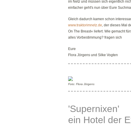
im Netz und müssen sich eigentlich nic
einfacher geht's nun über Eure Suchm
Gleich dadurch kamen schon interessan
www.traktorimnetz.de
, der dieses Mal 
On The Breast« liefert. Wie gemacht fürs
alles Vorbestimmung? fragen sich
Eure
Flora Jörgens und Silke Vogten
Foto: Flora Jörgens
'Supernixen'
ein Hotel der E