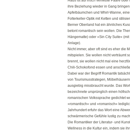
Haus ist auf frisch verliebte Paare oder
ihre Beziehung wieder in Gang bringen 
Apfelbäumchen und Whirl-Wanne, eine 
Folterkeller-Optik mit Ketten und stilis
Berner Oberland hat ein ähnliches Kusch
betont romantisch sein wollen. Die T
Hängematte) oder »Sin City Suite« (mit
Anlage).
Nicht immer, aber oft sind es eher die 
mitspielen. Sie wollen nicht verträumt
brennt, sie wollen nicht mal eine herzfö
Chili-Schokofond essen und anschließen
Dabei war der Begriff Romantik tatsächl
von Tourismusstrategen, Möbelhäuser
ausgiebig missbraucht wurde. Das Wort
bezeichnete ursprünglich einen höfische
romanischen Volkssprache gedichtet wu
»romantisch« und »romanisch« ledigli
Jahrhundert erfuhr das Wort eine Abwer
schwärmerische Gefühle lustig zu mac
Die Romantiker der Literatur- und Kuns
Wellness in die Kultur ein, indem sie i