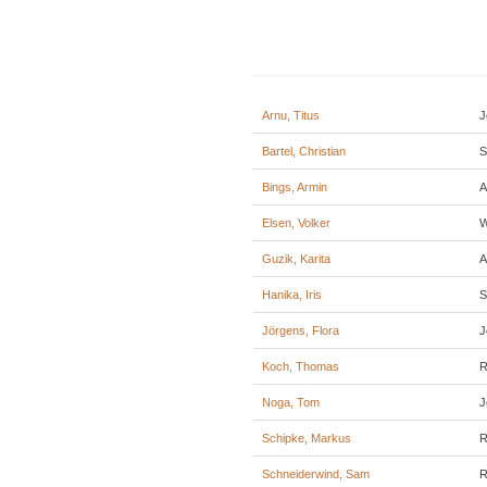
Arnu, Titus
J
Bartel, Christian
S
Bings, Armin
A
Elsen, Volker
W
Guzik, Karita
A
Hanika, Iris
S
Jörgens, Flora
J
Koch, Thomas
R
Noga, Tom
J
Schipke, Markus
R
Schneiderwind, Sam
R