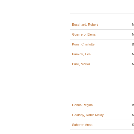
Bosshard, Robert
M
Guerrero, Elena
M
Kons, Charlotte
B
Pankok, Eva
M
Paoli, Marka
M
Donna Regina
B
Goldsby, Robin Meloy
M
Scherer, Anna
S