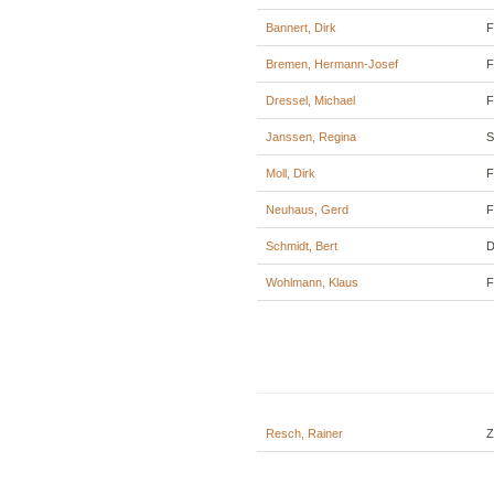
Bannert, Dirk
F
Bremen, Hermann-Josef
F
Dressel, Michael
F
Janssen, Regina
S
Moll, Dirk
F
Neuhaus, Gerd
F
Schmidt, Bert
D
Wohlmann, Klaus
F
Resch, Rainer
Z