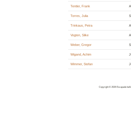
Tentler, Frank
A
Torres, Julia
S
Trinkaus, Petra
A
Vogten, Silke
A
Weber, Gregor
S
Wigand, Achim
J
Wimmer, Stefan
J
Copyright © 2026 Escapade belles