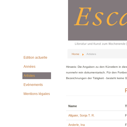
Home
Artistes
Edition actuelle
Années
Hinweis: Die Angaben zu den Künstlern in di
nunmehr rein dokumentarisch. Für den Fortbes
Artistes
Bezeichnungen der Tätigkeit - besteht keine G
Evénements
Mentions légales
Name
T
Allgaier, Sonja T. R.
F
Anderle, Ina
F