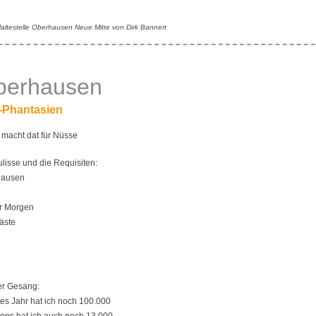
Haltestelle Oberhausen Neue Mitte von Dirk Bannert
berhausen
-Phantasien
 macht dat für Nüsse
lisse und die Requisiten:
hausen
r Morgen
äste
er Gesang:
tes Jahr hat ich noch 100.000
tens hat ich auch noch 13.000