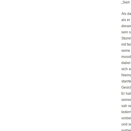
„Sieh 
Als da
als er
diese
sein s
Stumm
mit fa
seine
musste
dabei 
sich 
Niema
starrt
Gesich
Er hat
seine
sah se
ledern
vorbei
und s
vorbei