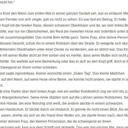
nicht hin.“
s Kind den Mann zum ersten Mal in seiner ganzen Gestalt sah, war es erstaunt. Me
 am Fenster von sich zeigte, gab es nicht zu sehen. Es war fast ein Betrug. Er hatte
n Kopf mit der breiten Nase, diesen schweren Oberkörper und da, wo sein linkes B
ollte, war nur ein Oberschenkel, der Rest der melierten Hose war ordentlich unter
el zusammengefaltet. Das rechte Bein fehlte ganz. Seine Frau, eine dünne Perso
rblosem Gesicht, schob ihn in einem Rollstuhl über die Straße. Er weigerte sich stur
 fehlenden Gliedmaßen unter einer Decke zu verstecken, wie es üblich war. Das Ki
 mit seiner Mutter dicht an ihm vorbei und es merkte, dass seine Mutter sich nicht 
fühlte. Sie wartete auf eine Bemerkung oder das er sich an den Kopf griff, doch er l
schweigend an ihnen vorbei schieben.
nd sagte irgendetwas. Keiner wünschte einen „Guten Tag“. Das kleine Mädchen
e auf den Mann, auf seine Hose ohne Beine, sie konnte nicht anders, sie starrte in s
t.
te eine Narbe über dem linken Auge, wie ein weißer Kreidestrich zog sie sich bis z
n Wangenknochen. Seine Arme stützten sich auf die Lehnen seines Rollstuhles. Si
ine Hände, die eine fleischig und weiß, die andere steckte in einem schwarzen,
en Handschuh. Er blickte durch sie hindurch. Er gönnte ihr nicht einen Blick. Als si
 waren, drehte sie sich an der Hand ihrer Mutter um, sie starrte ihnen nach, dem 
einer dünnen Frau, der kleinen Prozession, die da schweigend an ihnen
gezogen war, kam aus dem Schritt und stolperte. Das war das einzige Mal, dass si