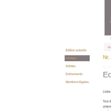
Ho
Edition actuelle
Nr.
Années
Artistes
Ed
Evénements
Mentions légales
Liebe
Tour d
unter