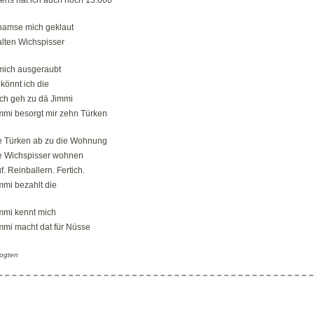
 hamse mich geklaut
alten Wichspisser
ich ausgeraubt
könnt ich die
ich geh zu dä Jimmi
mmi besorgt mir zehn Türken
ie Türken ab zu die Wohnung
e Wichspisser wohnen
f. Reinballern. Fertich.
mmi bezahlt die
mmi kennt mich
mmi macht dat für Nüsse
Vogten