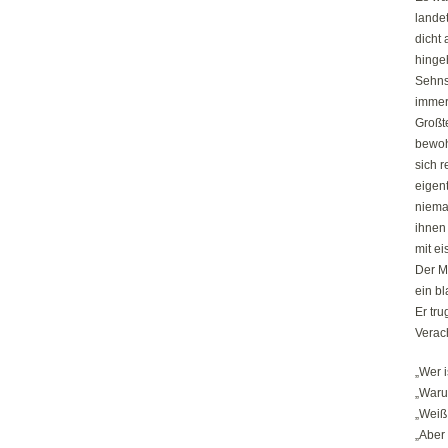
lande
dicht 
hinge
Sehns
immer 
Großte
bewohn
sich r
eigent
niemal
ihnen
mit ei
Der M
ein bl
Er tr
Verach
„Wer 
„Waru
„Weiß 
„Aber