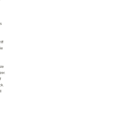
s
ff
ie
sie
zer.
f
ck.
l