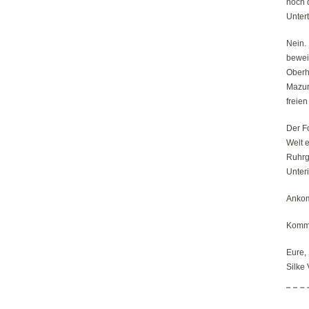
noch 
Unter
Nein. 
beweis
Oberh
Mazurk
freien
Der Fo
Welt e
Ruhrge
Unter
Ankom
Kommt
Eure,
Silke