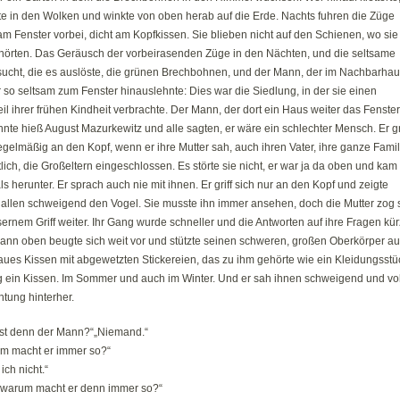
te in den Wolken und winkte von oben herab auf die Erde. Nachts fuhren die Züge
am Fenster vorbei, dicht am Kopfkissen. Sie blieben nicht auf den Schienen, wo sie
hörten. Das Geräusch der vorbeirasenden Züge in den Nächten, und die seltsame
ucht, die es auslöste, die grünen Brechbohnen, und der Mann, der im Nachbarhau
so seltsam zum Fenster hinauslehnte: Dies war die Siedlung, in der sie einen
il ihrer frühen Kindheit verbrachte. Der Mann, der dort ein Haus weiter das Fenster
te hieß August Mazurkewitz und alle sagten, er wäre ein schlechter Mensch. Er gri
egelmäßig an den Kopf, wenn er ihre Mutter sah, auch ihren Vater, ihre ganze Famil
lich, die Großeltern eingeschlossen. Es störte sie nicht, er war ja da oben und kam
s herunter. Er sprach auch nie mit ihnen. Er griff sich nur an den Kopf und zeigte
 allen schweigend den Vogel. Sie musste ihn immer ansehen, doch die Mutter zog 
sernem Griff weiter. Ihr Gang wurde schneller und die Antworten auf ihre Fragen kür
ann oben beugte sich weit vor und stützte seinen schweren, großen Oberkörper au
aues Kissen mit abgewetzten Stickereien, das zu ihm gehörte wie ein Kleidungsstü
ug ein Kissen. Im Sommer und auch im Winter. Und er sah ihnen schweigend und vol
tung hinterher.
ist denn der Mann?“„Niemand.“
m macht er immer so?“
ich nicht.“
 warum macht er denn immer so?“