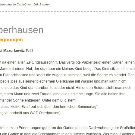
Shopping im CentrO von Dirk Bannert
berhausen
egnungen
t Mazurkewitz Teil I
t da einen alten Zeitungsausschnitt. Das vergilbte Papier zeigt einen Garten, einen
Mann mit einem Hut, der sich über ein kleines Kind beugt. Das Kind sitzt in einem s
en Planschbecken und kneift die Augen zusammen, weil die Sonne es blendet. Der 
begießt es aus seiner blechernen Gießkanne mit Wasser und man kann nicht
en, ob das Kind sich darüber freut oder nicht. Hinter den Beiden sieht man noch
, einen Mann und zwei Frauen, eine alte und eine junge. Sie alle halten ihre
hter der Sonne entgegen. Unter dem Bild steht:
diese kleine Eva freut sich über den herrlichen Sommertag“.
ungsausschnitt aus WAZ-Oberhausen)
 den ersten Erinnerungen gehören der Garten und die Dachwohnung der Großelter
r ein Garten in dem die Brechbohnen in den Himmel wuchsen. Wer hinauf kletterte