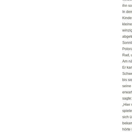
ihn so
In dem
Kinde
kleine
winzi
abget
Sonnt
Polora
Rad, 
Am nä
Er kam
Schwe
bis s
seine
erwart
sagte:
„Hier
spiele
sich ü
bekam 
hörte 