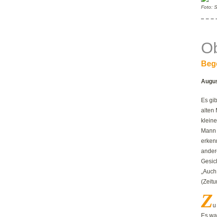
Foto: 
O
Beg
Augus
Es gib
alten 
klein
Mann 
erkenn
andere
Gesic
„Auch 
(Zeit
Z
u
Es wa