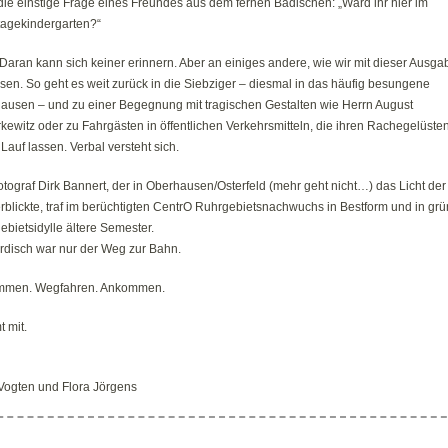
die einstige Frage eines Freundes aus dem fernen Badischen: „Ward ihr hier im
tagekindergarten?“
Daran kann sich keiner erinnern. Aber an einiges andere, wie wir mit dieser Ausga
en. So geht es weit zurück in die Siebziger – diesmal in das häufig besungene
ausen – und zu einer Begegnung mit tragischen Gestalten wie Herrn August
ewitz oder zu Fahrgästen in öffentlichen Verkehrsmitteln, die ihren Rachegelüste
 Lauf lassen. Verbal versteht sich.
tograf Dirk Bannert, der in Oberhausen/Osterfeld (mehr geht nicht…) das Licht der
rblickte, traf im berüchtigten CentrO Ruhrgebietsnachwuchs in Bestform und in grü
bietsidylle ältere Semester.
irdisch war nur der Weg zur Bahn.
men. Wegfahren. Ankommen.
 mit.
 Vogten und Flora Jörgens