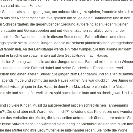
 sah und nicht am Fenster.
 Sommer, als sie alt genug war, um unbeaufsichtigt zu spielen, freundete sie sich m
rn aus der Nachbarschaft an. Sie spielten am stillgelegten Bahndamm und in den
n Schrebergärten, die gegenüber der Siedlung aufgereiht lagen, jeder mit einer
gen Laube und Gemüsebeeten und mit kleinen Zäunen sorgfältig voneinander
rennt. Ihr Großvater lehrte sie in diesem Sommer das Fahrradfahren, und eines
ags spielte sie mit einem Jungen, der sie auf seinem phantastischen, orangefarbe
d fahren ließ. An der Lenkstange wehte ein roter Wimpel. Sie fuhr alleine auf dem
und er brachte sie später hinten auf dem Gepäckträger nach Hause.
chsten Sonntag wartete sie auf den Jungen und das Fahrrad mit dem roten Wimpel
, und er hatte sein Fahrrad dabei und seine Geschwister. Er hatte noch zwei
stern und einen älteren Bruder. Sie gingen zum Bahndamm und spielten zusamm
ie abends müde und schmutzig nach Hause kamen. Sie war glücklich. Der Junge u
 Geschwister gingen in das Haus, in dem Herr Mazurkewitz wohnte. Ihre Mutter
ete sie und schimpfte, weil sie zu spät nach Hause kam und so dreckig war. Und si
 sind so viele Kinder. Musst du ausgerechnet mit den schrecklichen Tannemanns
n?“„Die sind aber nett. Warum denn nicht?“, erwiderte das Kind trotzig und wunder
ber das Verhalten der Mutter, die sonst selten unfreundlich über andere redete. Sie
keine Antwort mehr, und während sie hungrig ihr Abendbrot aß und ihre Milch tran
sie ihre Mutter und ihre Großmutter leise miteinander reden. Sie hörte die Worte