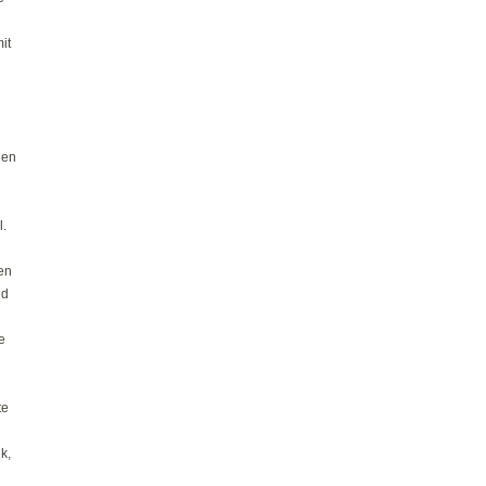
it
nen
.
en
nd
e
te
k,