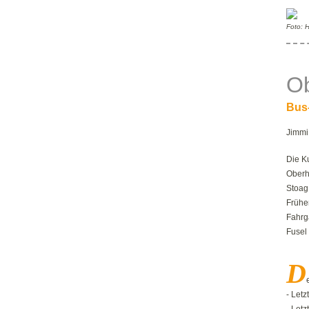
Foto: 
O
Bus
Jimmi
Die Ku
Ober
Stoag
Frühe
Fahrg
Fusel
D
- Letz
- Letz