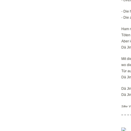
- Die
- Die 
Ham m
Töten 
Aber 
Dä Ji
Mit d
wo di
Tür au
Dä Ji
Dä Ji
Dä Ji
Silke 