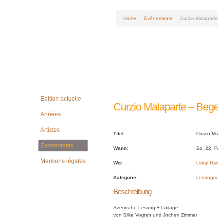
Home
Evénements
Curzio Malapart
Edition actuelle
Curzio Malaparte – Beg
Années
Artistes
Titel:
Curzio Ma
Evénements
Wann:
So, 22. F
Mentions légales
Wo:
Lokal Ha
Kategorie:
Lesunge
Beschreibung
Szenische Lesung + Collage
von Silke Vogten und Jochen Zimmer