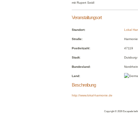
mit Rupert Seidl
Veranstaltungsort
Standort:
Lokal Ha
Straße:
Harmonies
Postleitzahl:
47119
Stadt:
Duisburg-
Bundesland:
Nordrhein
Land:
Beschreibung
http://www.lokal-harmonie.de
Copyright © 2026 Escapade belles